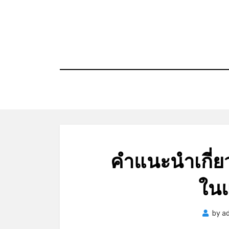
Skip
to
content
คำแนะนำเกี่ย
ใน
by
a