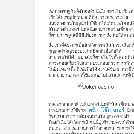
ระบบเศรษฐกิจทั้งโลกดำเนินไปอย่างไม่เพียง
เพื่อให้บรรลุเป้าหมายที่ต้องการทางการเงิน
แนวทางส่วนใหญ่นำไปใช้ก่อให้เกิดประโยชน์ที
สิโนทางอินเทอร์เน็ตหนึ่งสามารถสร้างที่อยู่อา
ก็ตามการดูแลที่ดีมีเพียงการมาถึงเพื่อให้คนหนึ่งไ
สิ่งแรกที่ต้องทำเมื่อนึกถึงการพนันมักจะเลือกเว็
กุญแจสำคัญของประสิทธิผลที่เชื่อถือได้
สามารถใช้ได้
อย่างไรก็ตามไม่ใช่ทั้งหมดที่เช
ตรวจสอบเกี่ยวกับสถานประกอบการการพนันทางอ
โนอินเทอร์เน็ตที่เชื่อถือได้ควรได้รับสถานะที
มากมาย
นอกจากนี้ข้อเสนอโบนัสในสถานที่เดิ
หลังจากเว็บคาสิโนอินเทอร์เน็ตทั่วโลกที่เหมา
หน้า
โจ๊ก
เกอร์
ประมาณการใช้จ่าย
นี่
กิจกรรมการวางเดิมพันส่วนใหญ่จะครอบงำ
ป้องกันไม่ให้เกิดกรณีเช่นนี้ผู้เข้าร่วมควรได้
ตนเอง
งบประมาณการใช้จ่ายสามารถช่วยให