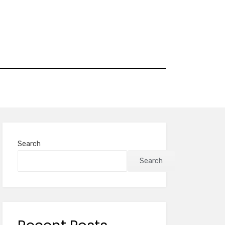
Search
Search