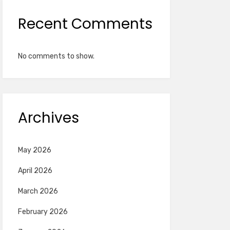
Recent Comments
No comments to show.
Archives
May 2026
April 2026
March 2026
February 2026