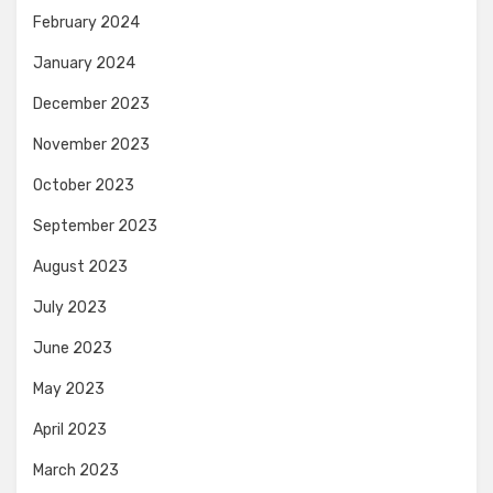
February 2024
January 2024
December 2023
November 2023
October 2023
September 2023
August 2023
July 2023
June 2023
May 2023
April 2023
March 2023