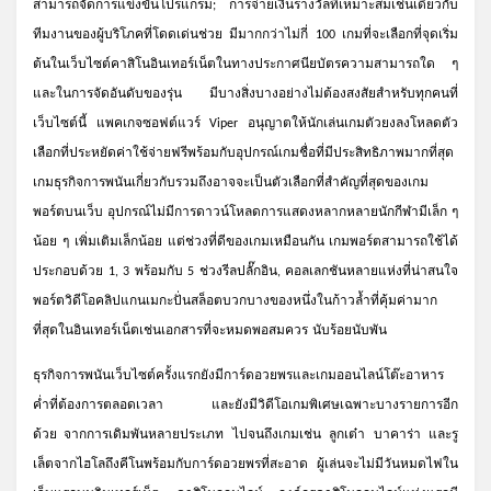
สามารถจัดการแข่งขันโปรแกรม
การจ่ายเงินรางวัลที่เหมาะสมเช่นเดียวกับ
;
ทีมงานของผู้บริโภคที่โดดเด่นช่วย
มีมากกว่าไม่กี่
เกมที่จะเลือกที่จุดเริ่ม
100
ต้นในเว็บไซต์คาสิโนอินเทอร์เน็ตในทางประกาศนียบัตรความสามารถใด
ๆ
และในการจัดอันดับของรุ่น
มีบางสิ่งบางอย่างไม่ต้องสงสัยสำหรับทุกคนที่
เว็บไซต์นี้
แพคเกจซอฟต์แวร์
อนุญาตให้นักเล่นเกมตัวยงลงโหลดตัว
Viper
เลือกที่ประหยัดค่าใช้จ่ายฟรีพร้อมกับอุปกรณ์เกมชื่อที่มีประสิทธิภาพมากที่สุด
เกมธุรกิจการพนันเกี่ยวกับรวมถึงอาจจะเป็นตัวเลือกที่สำคัญที่สุดของเกม
พอร์ตบนเว็บ
อุปกรณ์ไม่มีการดาวน์โหลดการแสดงหลากหลายนักกีฬามีเล็ก
ๆ
น้อย
ๆ
เพิ่มเติมเล็กน้อย
แต่ช่วงที่ดีของเกมเหมือนกัน
เกมพอร์ตสามารถใช้ได้
ประกอบด้วย
พร้อมกับ
ช่วงรีลปลั๊กอิน
คอลเลกชันหลายแห่งที่น่าสนใจ
1, 3
5
,
พอร์ตวิดีโอคลิปแกนเมกะปั่นสล็อตบวกบางของหนึ่งในก้าวล้ำที่คุ้มค่ามาก
ที่สุดในอินเทอร์เน็ตเช่นเอกสารที่จะหมดพอสมควร
นับร้อยนับพัน
ธุรกิจการพนันเว็บไซต์ครั้งแรกยังมีการ์ดอวยพรและเกมออนไลน์โต๊ะอาหาร
ค่ำที่ต้องการตลอดเวลา
และยังมีวิดีโอเกมพิเศษเฉพาะบางรายการอีก
ด้วย
จากการเดิมพันหลายประเภท
ไปจนถึงเกมเช่น
ลูกเต๋า
บาคาร่า
และรู
เล็ตจากไฮโลถึงคีโนพร้อมกับการ์ดอวยพรที่สะอาด
ผู้เล่นจะไม่มีวันหมดไฟใน