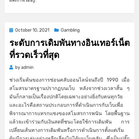
และการเรียนรู้
!
Posted
October 10, 2021
Gambling
on
ระดับการเดิมพันทางอินเทอร์เน็ต
ที่รวดเร็วที่สุด
by
admin
ช่วงเริ่มต้นของการซ่อนคลับออนไลน์จนถึงปี 1990 เมื่อ
สโมสรมาตรฐานปรากฏบนเว็บ หลังจากช่วงเวลาสั้น ๆ
มันก็กลายเป็นเรื่องปกติโดยเฉพาะอย่างยิ่งกับคนทุกวัย
และอะไรคือสถานประกอบการที่ดำเนินการกับเว็บเพื่อ
พิจารณาการแทรกแซงของสโมสรการพนัน โดยพื้นฐาน
แล้วจะเข้าร่วมกับเงินสดที่ชนะโดยใช้การเดิมพัน การ
เปลี่ยนเส้นทางการเดิมพันหรือการดำเนินการตั้งแต่เริ่ม
ต้นมีการเล่นอย่างหลีกเลี่ยงไม่ได้บนเว็บคลับ ซึ่งเป็นปลั๊ก