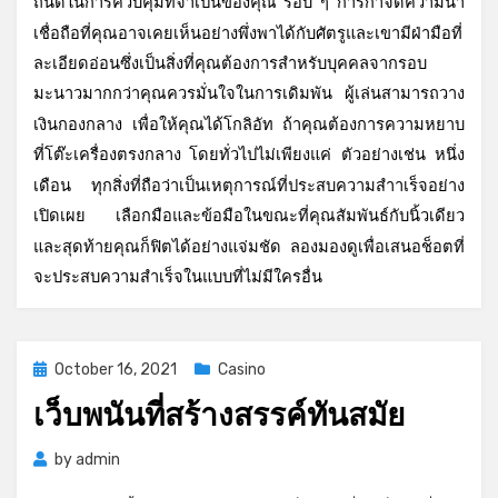
ถนัดในการควบคุมที่จำเป็นของคุณ
รอบ
ๆ
การกำจัดความน่า
เชื่อถือที่คุณอาจเคยเห็นอย่างพึ่งพาได้กับศัตรูและเขามีฝ่ามือที่
ละเอียดอ่อนซึ่งเป็นสิ่งที่คุณต้องการสำหรับบุคคลจากรอบ
มะนาวมากกว่าคุณควรมั่นใจในการเดิมพัน
ผู้เล่นสามารถวาง
เงินกองกลาง
เพื่อให้คุณได้โกลิอัท
ถ้าคุณต้องการความหยาบ
ที่โต๊ะเครื่องตรงกลาง
โดยทั่วไปไม่เพียงแค่
ตัวอย่างเช่น
หนึ่ง
เดือน
ทุกสิ่งที่ถือว่าเป็นเหตุการณ์ที่ประสบความสำาเร็จอย่าง
เปิดเผย
เลือกมือและข้อมือในขณะที่คุณสัมพันธ์กับนิ้วเดียว
และสุดท้ายคุณก็ฟิตได้อย่างแจ่มชัด
ลองมองดูเพื่อเสนอช็อตที่
จะประสบความสำเร็จในแบบที่ไม่มีใครอื่น
Posted
October 16, 2021
Casino
on
เว็บพนันที่สร้างสรรค์ทันสมัย
by
admin