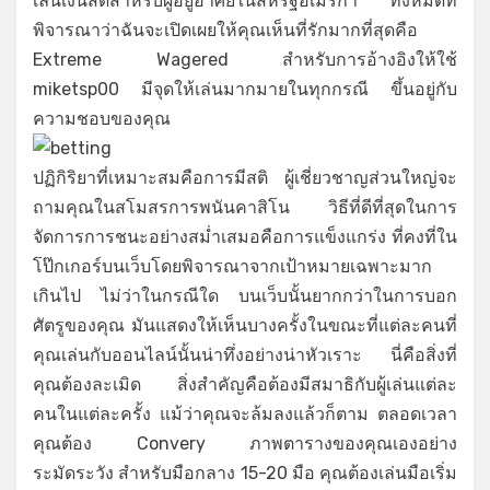
เล่นเงินสดสำหรับผู้อยู่อาศัยในสหรัฐอเมริกา ทั้งหมดที่
พิจารณาว่าฉันจะเปิดเผยให้คุณเห็นที่รักมากที่สุดคือ
Extreme Wagered สำหรับการอ้างอิงให้ใช้
miketsp00 มีจุดให้เล่นมากมายในทุกกรณี ขึ้นอยู่กับ
ความชอบของคุณ
ปฏิกิริยาที่เหมาะสมคือการมีสติ ผู้เชี่ยวชาญส่วนใหญ่จะ
ถามคุณในสโมสรการพนันคาสิโน วิธีที่ดีที่สุดในการ
จัดการการชนะอย่างสม่ำเสมอคือการแข็งแกร่ง ที่คงที่ใน
โป๊กเกอร์บนเว็บโดยพิจารณาจากเป้าหมายเฉพาะมาก
เกินไป ไม่ว่าในกรณีใด บนเว็บนั้นยากกว่าในการบอก
ศัตรูของคุณ มันแสดงให้เห็นบางครั้งในขณะที่แต่ละคนที่
คุณเล่นกับออนไลน์นั้นน่าทึ่งอย่างน่าหัวเราะ นี่คือสิ่งที่
คุณต้องละเมิด สิ่งสำคัญคือต้องมีสมาธิกับผู้เล่นแต่ละ
คนในแต่ละครั้ง แม้ว่าคุณจะล้มลงแล้วก็ตาม ตลอดเวลา
คุณต้อง Convery ภาพตารางของคุณเองอย่าง
ระมัดระวัง สำหรับมือกลาง 15-20 มือ คุณต้องเล่นมือเริ่ม