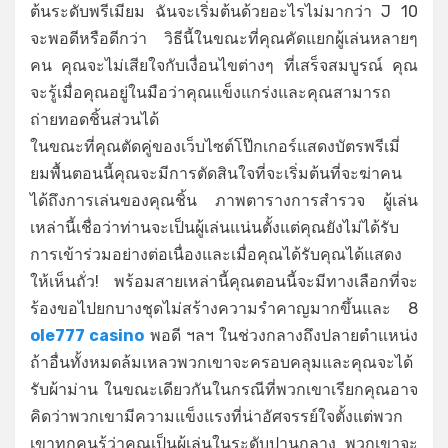
ต้นระดับพรีเมียม ฉันจะเริ่มต้นด้วยอะไรไม่มากว่า J 10
จะพอดีหรือดีกว่า วิธีนี้ในขณะที่คุณคัดแยกผู้เล่นหลายๆ
คน คุณจะไม่เสียใจกับเงื่อนไขต่างๆ ที่เสร็จสมบูรณ์ คุณ
จะรู้เมื่อคุณอยู่ในมือว่าคุณแข็งแกร่งและคุณสามารถ
ถ่ายทอดชิ้นส่วนได้
ในขณะที่คุณตัดคู่ของเว็บไซต์โป๊กเกอร์แสดงบัตรพรีเมี่
ยมพื้นตอนนี้คุณจะมีการตัดสินใจที่จะเริ่มต้นที่จะฆ่าคน
ได้ถึงการเล่นของคุณชิ้น ภาพตารางการสำรวจ ผู้เล่น
เหล่านี้เชื่อว่าท่านจะเป็นผู้เล่นแน่นตั้งแต่คุณยังไม่ได้รับ
การเข้าร่วมอย่างต่อเนื่องและเมื่อคุณได้รับคุณได้แสดง
ให้เห็นถั่ว! พร้อมสายเหล่านี้คุณตอนนี้จะมีทางเลือกที่จะ
ร้องขอไปยกบางชุดไม่สร้างความรำคาญมากขึ้นและ 8
ole777 casino
พอดี ฯลฯ ในช่วงกลางถึงปลายตำแหน่ง
ถ้าอื่นทั้งหมดล้มเหลวพวกเขาจะครอบคลุมและคุณจะได้
รับผ้าม่าน ในขณะเดียวกันในกรณีที่พวกเขาเรียกคุณอาจ
คิดว่าพวกเขามีความแข็งแรงที่น่าอัศจรรย์ใจตั้งแต่พวก
เขาทุกคนรู้ว่าคุณเป็นผู้เล่นในระดับปานกลาง พวกเขาจะ