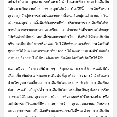
อย่างไรก็ตาม
คุณสามารถค้นหาเจ้ามือรับแทงเพื่อวางและรับเดิมพัน
ให้เหมาะกับความต้องการของคุณได้แล้ว
ด้วยวิธีนี้
การเดิมพันของ
คุณจะถูกจับคู่กับการเดิมพันหลายแบบที่เสนอโดยผู้คนจำนวนมากใน
เมืองของคุณ
ผ่านสิ่งพิมพ์กิจกรรมกีฬา
ปริมาณการวางเดิมพันได้รับ
การอำนวยความสะดวกและเตรียมการ
จำนวนเงินที่รวบรวมได้จะถูก
ใช้เพื่อจ่ายให้กับนักพนันที่ประสบความสำเร็จ
สิ่งที่ทำให้การเดิมพัน
กรีฑาน่าตื่นเต้นยิ่งกว่าที่คาดเดาไม่ได้คือจำนวนตัวเลือกการเดิมพันที่
คุณอาจได้รับ
คุณสามารถเดากีฬาต่าง
ๆ
ได้ตั้งแต่การแข่งม้าไปจนถึง
เบสบอล
กิจกรรมไม่ได้หยุดนิ่งพร้อมกับเงินเดิมพันที่เติบโตให้ดีขึ้น
นอกเหนือจากกิจกรรมกีฬาต่างๆ
ที่คุณสามารถเดาได้
คุณยังมีตัว
เลือกเกี่ยวกับประเภทของการเดิมพันที่คุณต้องการวาง
เจ้ามือรับแทง
ส่วนใหญ่จะเสนอสี่แบบ
การเดิมพันโดยตรง
พาร์เลย์
การเดิมพันส
—
,
,
ปอต
เช่นเดียวกับสูง
ต่ำ
การเดิมพันโดยตรงเป็นเพียงรูปแบบการรับ
/
/
วางของวิดีโอเกม
คุณจะจบลงด้วยการที่จะชนะฟังก์ชั่นบางอย่าง
หรือ
จะใช้พาร์เลย์ในเกมที่มีหลายเหตุการณ์
คุณผสมผสานผลลัพธ์ของ
แต่ละรายการและตัวเลือกที่ชนะจะชนะรางวัลที่ชนะด้วย
การเดิมพัน