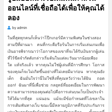
ออนไลน์ที่เชื่อถือได้เพื่อให้คุณได้
ลอง
by
admin
ในที่สุดทุกคนก็เห็นว่าโป๊กเกอร์มีความพิเศษในช่วงสอง
สามปีที่ผ่านมา คนที่กระตือรือร้นในการเริ่มเล่นเกมเพื่อ
เงินอาจพิจารณาว่าโอกาสของเขาที่จะได้รับเงินจากผู้เล่น
ที่ไร้ขีดจำกัดดังกล่าวเริ่มต้นในแต่ละวันมากน้อยเพียง
ใด แท้จริงแล้ว หากคุณไม่ใช่ผู้เล่นที่มีการศึกษา โอกาส
ของคุณก็จะไม่เกิดขึ้นอย่างที่ไม่เคยมีมาก่อน หากคุณยัง
เด็ก ฉันมั่นใจว่านี่ไม่ใช่สิ่งที่คุณหวังว่าจะได้ยิน ถอด
ออก! ฉันมาที่นี่เพื่อช่วย กลยุทธ์ที่ยอดเยี่ยมในการพัฒนา
ความสามารถของคุณต่อไปคือการเล่นบนเว็บเป็นประจำ
ให้ได้มากที่สุด แน่นอน แม้จะมีข้อกำหนดที่โง่เขลาใน
การเดิมพันทางเว็บ ขณะนี้มีหลายภูมิภาคที่รับประกันการ