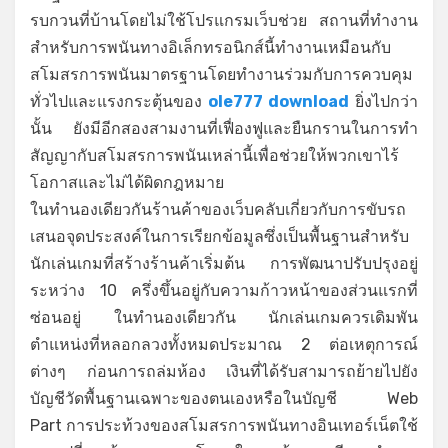
รบกวนที่บ้านโดยไม่ใช้โปรแกรมเว็บช่วย สถานที่ทำงาน
สำหรับการพนันทางอิเล็กทรอนิกส์นี้ทำงานเหมือนกับ
สโมสรการพนันมาตรฐานโดยทำงานร่วมกับการควบคุม
ทั่วไปและแรงกระตุ้นของ
ole777 download
ยิ่งไปกว่า
นั้น ยังมีอีกสองสามงานที่เฟื่องฟูและยืนกรานในการทำ
สัญญากับสโมสรการพนันเหล่านี้เพื่อช่วยให้พวกเขาไร้
โอกาสและไม่ได้ผิดกฎหมาย
ในทำนองเดียวกันร้านค้าของเว็บคลับเกี่ยวกับการขับรถ
เสนอจุดประสงค์ในการเรียกข้อมูลซึ่งเป็นพื้นฐานสำหรับ
นักเล่นเกมที่สร้างร้านค้าเริ่มต้น การพัฒนาปรับปรุงอยู่
ระหว่าง 10 ครึ่งขึ้นอยู่กับความก้าวหน้าของส่วนแรกที่
ซ่อนอยู่ ในทำนองเดียวกัน นักเล่นเกมควรเดิมพัน
ตำแหน่งที่หลอกลวงทั้งหมดประมาณ 2 ต่อเหตุการณ์
ต่างๆ ก่อนการถล่มห้อง เงินที่ได้รับสามารถย้ายไปยัง
บัญชีวัดพื้นฐานเฉพาะของตนเองหรือในบัญชี Web
Part การประท้วงของสโมสรการพนันทางอินเทอร์เน็ตใช้