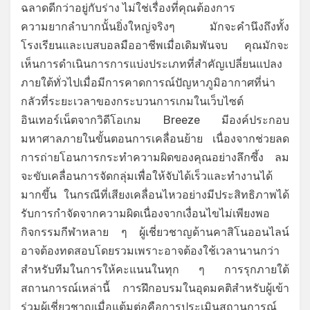
ฉลาดดีกว่าอยู่กับร่าง ไม่ใช่เรื่องที่คุณต้องการ
ความยากลำบากนั้นยิ่งใหญ่จริงๆ มักจะคำนึงถึงทั้ง
โรงเรียนและเบสบอลมืออาชีพเมื่อเดิมพันจบ คุณมักจะ
เห็นการดำเนินการการแบ่งประเภทที่สำคัญเปลี่ยนแปลง
ภายใต้ทั่วไปเมื่อมีการคาดการณ์ปัญหาภูมิอากาศที่น่า
กลัวที่ระยะเวลาของกระบวนการเกมในเว็บไซต์
อินเทอร์เน็ตจากวิดีโอเกม Breeze มีองค์ประกอบ
มหาศาลภายในขั้นตอนการเคลื่อนย้าย เนื่องจากช่วยลด
การถ่ายโอนการกระทำความผิดของคุณอย่างลึกซึ้ง ลม
จะขับเคลื่อนการจัดกลุ่มเพื่อให้จับได้เร็วและทำงานได้
มากขึ้น ในกรณีที่เสียงเคลื่อนไหวอย่างมีประสิทธิภาพได้
รับการกำจัดจากความผิดเนื่องจากเงื่อนไขไม่เพียงพอ
กิจกรรมกีฬาหลาย ๆ ผู้เชี่ยวชาญด้านคาสิโนออนไลน์
อาจต้องทดสอบโดยรวมเพราะอาจต้องใช้เวลานานกว่า
สำหรับทีมในการให้คะแนนในทุก ๆ การรุกภายใต้
สถานการณ์เหล่านี้ การฝึกอบรมในอุดมคติสำหรับผู้เข้า
ร่วมผู้เชี่ยวชาญเมื่อแต้มต่อคือการประเมินสถานการณ์