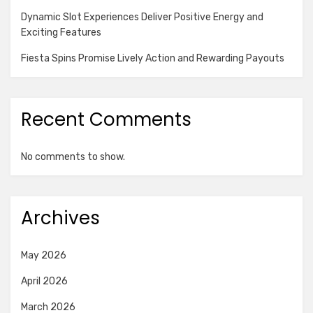
Dynamic Slot Experiences Deliver Positive Energy and
Exciting Features
Fiesta Spins Promise Lively Action and Rewarding Payouts
Recent Comments
No comments to show.
Archives
May 2026
April 2026
March 2026